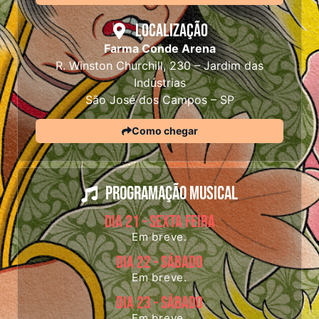
Localização
Farma Conde Arena
R. Winston Churchill, 230 – Jardim das
Indústrias
São José dos Campos – SP
Como chegar
Programação Musical
DIA 21 - SEXTA FEIRA
Em breve.
DIA 22 - SÁBADO
Em breve.
DIA 23 - SÁBADO
Em breve.