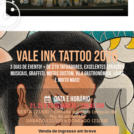
Vale Ink Tattoo 2026
3 dias de evento! + de 270 tatuadores, excelentes atrações
musicais, graffiti, motos custom, vila gastronômica, lojas
e muito mais!
Data e horário
21, 22 e 23 de Agosto - 12h às 20h
SEXTA (21/08) - Entrada solidária (doação de
1kg de alimento)
SÁBADO (22/08) e DOMINGO (23/08)
Venda de ingresso em breve